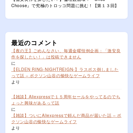
Choose』で究極のトロッコ問題に挑む！【第１３回】
最近のコメント
【夜の王】ごめんなさい、毎週金曜恒例企画：「激安良
作を探したい！」は投稿できません
に
【ELDEN RING-NIGHTREIGN-】ラスボス倒しました
って話 – ボクソン山谷の愉快なゲームライフ
より
【雑談】Aliexpressで１５周年セールをやってるのでち
ょっと興味があるって話
に
【雑談】ついにAliexpressで頼んだ商品が届いた話 – ボ
クソン山谷の愉快なゲームライフ
より