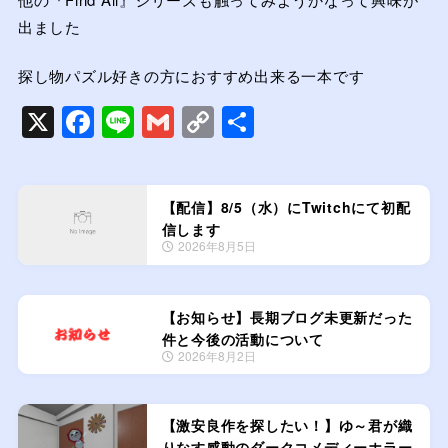
出ました
探し物パズル好きの方におすすめ出来る一本です
X
F
Li
G
C
共
a
n
m
o
有
c
e
ai
p
e
l
y
【配信】8/5（水）にTwitchにて初配
信します
b
Li
2026年8月5日
o
n
o
k
【お知らせ】長期ブログ未更新だった
k
件と今後の活動について
2026年8月2日
【激安良作を探したい！】ゆ～君が織
りなす感動のダークコメディーホラー